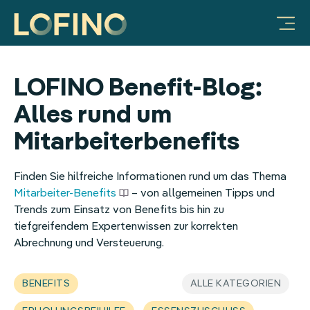
Vorteile für Unternehmen
Produkte & Lösungen
Mobilitätsbudget
Warum LOFINO?
Unternehmen
FAQ & Hilfe
Ratgeber
JobRad-Integration
Integration Deutschlandticket
Vorteile für Unternehmen
Prozessautomatisierung
Über uns
Sachbezug
Video-Galerie
LOFINO Benefit-Blog:
Mitarbeiter-Benefits:
LOFINO Plattform
Steuersicherheit
Partner
Essenszuschuss
Alles rund um
Mobilitätsbudget
App für Mitarbeitende
Lohnkostenoptimierung
Arbeiten bei LOFINO
Mobilitätsbudget
Mitarbeiterbenefits
Sachbezug
Case Studies
Fitness
Finden Sie hilfreiche Informationen rund um das Thema
Essenszuschuss
Services
Erholungsbeihilfe
Mitarbeiter-Benefits
– von allgemeinen Tipps und
Trends zum Einsatz von Benefits bis hin zu
Internetzuschuss
Integrationen
Internetpauschale
tiefgreifendem Expertenwissen zur korrekten
Abrechnung und Versteuerung.
Erholungsbeihilfe
HR
BENEFITS
ALLE KATEGORIEN
Gesundheitsbonus
Mitarbeiter-Benefits