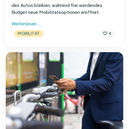
des Autos bleiben, während frei werdendes
Budget neue Mobilitätsoptionen eröffnet.
Downsizing
Weiterlesen …
des
4
MOBILITÄT
Dienstwagens
mit
Mobilitätsbudget