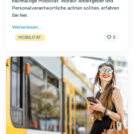
nachhaltige
Mobilität
.
Worauf
Arbeitgeber und
Personalverantwortliche
achten
sollten, erfahren
Sie hier
.
Dienstfahrrad
Weiterlesen …
–
5
MOBILITÄT
Ein
Leitfaden
für
HR-
Profis