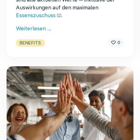
sind alle aktuellen Werte — inklusive der
Auswirkungen auf den maximalen
Essenszuschuss
.
Neue
Weiterlesen …
Sachbezugswerte
0
BENEFITS
2026