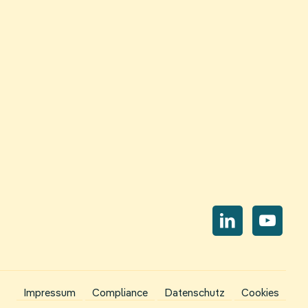
Navi
übe
Nav
Impressum
Compliance
Datenschutz
Cookies
übe