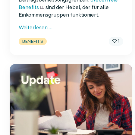
Beitragsbemessungsgrenzen.
Steuerfreie
Benefits
sind der Hebel, der für alle
Einkommensgruppen funktioniert.
Mehr
Weiterlesen …
Netto
1
BENEFITS
vom
Brutto