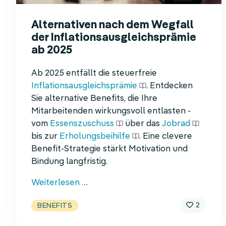
Alternativen nach dem Wegfall
der Inflations­ausgleichs­prämie
ab 2025
Ab 2025 entfällt die steuerfreie
Inflationsausgleichsprämie
. Entdecken
Sie alternative Benefits, die Ihre
Mitarbeitenden wirkungsvoll entlasten -
vom
Essenszuschuss
über das
Jobrad
bis zur
Erholungsbeihilfe
. Eine clevere
Benefit-Strategie stärkt Motivation und
Bindung langfristig.
Alternativen
Weiterlesen …
nach
2
BENEFITS
dem
Wegfall