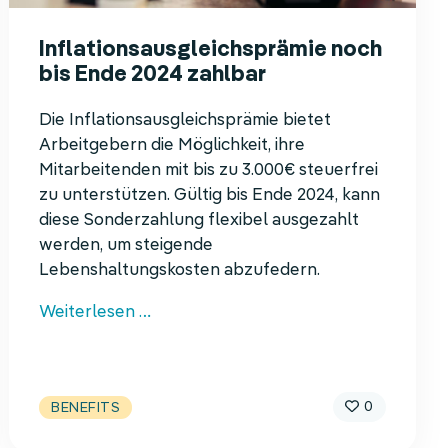
Inflations­ausgleichs­prämie noch
bis Ende 2024 zahlbar
Die Inflations­ausgleichs­prämie bietet
Arbeitgebern die Möglichkeit, ihre
Mitarbeitenden mit bis zu 3.000€ steuerfrei
zu unterstützen. Gültig bis Ende 2024, kann
diese Sonderzahlung flexibel ausgezahlt
werden, um steigende
Lebenshaltungskosten abzufedern.
Inflations­
Weiterlesen …
ausgleichs­
prämie
noch
0
BENEFITS
bis
Ende