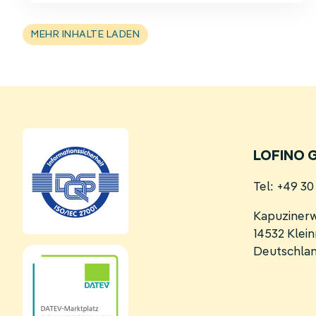
der
Inflations­
MEHR INHALTE LADEN
ausgleichs­
prämie
ab
2025
LOFINO 
Tel: +49 3
Kapuziner
14532 Kle
Deutschla