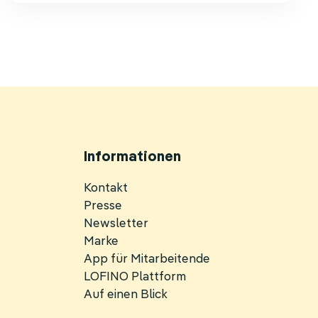
2024
zahlbar
Informationen
Navigation
Kontakt
überspringen
Presse
Newsletter
Marke
App für Mitarbeitende
LOFINO Plattform
Auf einen Blick