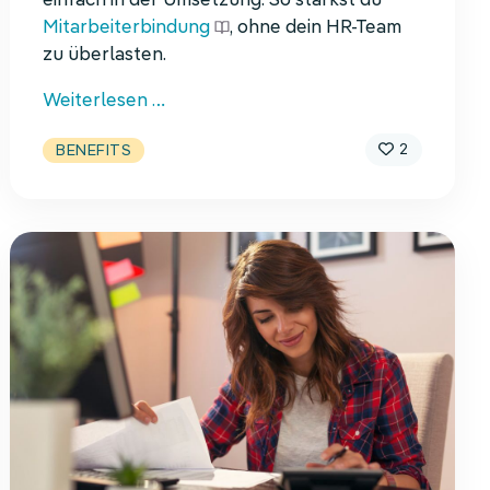
einfach in der Umsetzung. So stärkst du
Mitarbeiterbindung
, ohne dein HR-Team
zu überlasten.
5
Weiterlesen …
Benefits,
2
BENEFITS
die
im
Mittelstand
wirklich
funktionieren