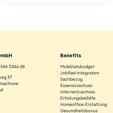
GmbH
Benefits
Navigation
0 544 5346-28
Mobilitätsbudget
überspringen
JobRad-Integration
weg 37
Sachbezug
inmachnow
Essenszuschuss
nd
Internetzuschuss
Erholungsbeihilfe
Homeoffice-Erstattung
Gesundheitsbonus