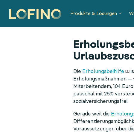
Navigation
Produkte & Lösungen
W
überspringen
Erholungsbe
Urlaubszusc
Die
Erholungsbeihilfe
is
Erholungsmaßnahmen — wen
Mitarbeitendem, 104 Euro
pauschal mit 25% versteue
sozialversicherungsfrei.
Gerade weil die
Erholungs
Differenzierungsmöglichk
Voraussetzungen über d