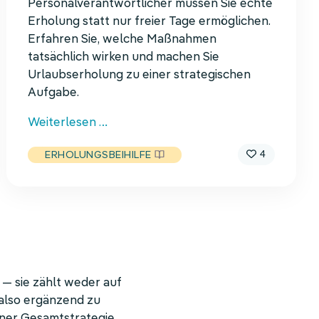
Personalverantwortlicher müssen Sie echte
Erholung statt nur freier Tage ermöglichen.
Erfahren Sie, welche Maßnahmen
tatsächlich wirken und machen Sie
Urlaubserholung zu einer strategischen
Aufgabe.
Gestresst
Weiterlesen …
im
4
ERHOLUNGSBEIHILFE
Urlaub
 — sie zählt weder auf
 also ergänzend zu
iner Gesamtstrategie