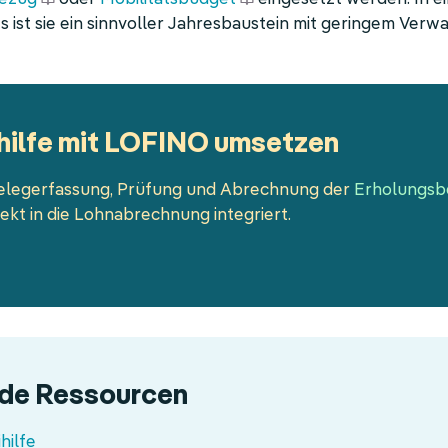
s ist sie ein sinnvoller Jahresbaustein mit geringem Ver
hilfe mit LOFINO umsetzen
legerfassung, Prüfung und Abrechnung der
Erholungsbe
rekt in die Lohnabrechnung integriert.
nde Ressourcen
hilfe