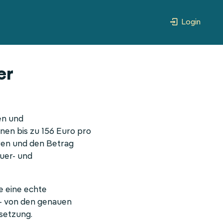
Login
er
en und
nen bis zu 156 Euro pro
hren und den Betrag
euer- und
e eine echte
 — von den genauen
setzung.