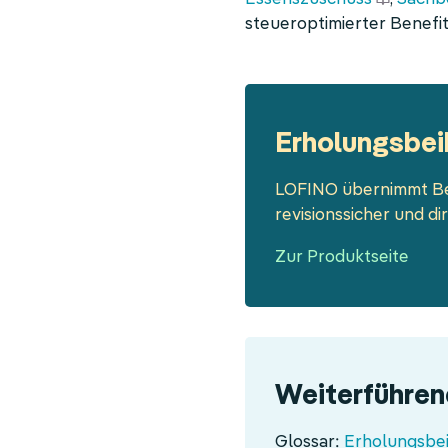
steueroptimierter Benefit
Erholungsbei
LOFINO übernimmt Be
revisionssicher und di
Zur Produktseite
Weiterführe
Glossar:
Erholungsbei