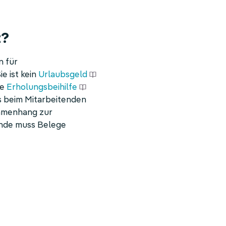
t?
n für
e ist kein
Urlaubsgeld
ie
Erholungsbeihilfe
s beim Mitarbeitenden
ammenhang zur
ende muss Belege