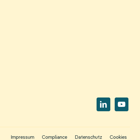
Navi
übe
Nav
Impressum
Compliance
Datenschutz
Cookies