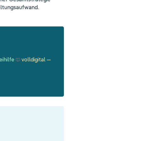
waltungsaufwand.
ihilfe
volldigital —