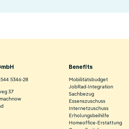
GmbH
Benefits
Navigation
0 544 5346-28
Mobilitätsbudget
überspringen
JobRad-Integration
weg 37
Sachbezug
inmachnow
Essenszuschuss
nd
Internetzuschuss
Erholungsbeihilfe
Homeoffice-Erstattung