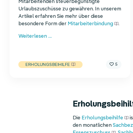
Mitarbeitenden steuerbegünstigte
Urlaubszuschüsse zu gewähren. In unserem
Artikel erfahren Sie mehr über diese
besondere Form der
Mitarbeiterbindung
.
Alles
Weiterlesen …
zur
steuerfreien
Erholungsbeihilfe
5
ERHOLUNGSBEIHILFE
2026
Erholungsbeihil
Die
Erholungsbeihilfe
i
den monatlichen
Sachbe
Essenszuschuss
,
Sachb