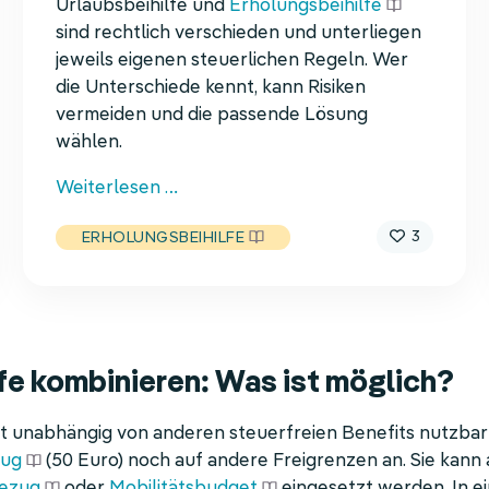
Urlaubsbeihilfe und
Erholungsbeihilfe
sind rechtlich verschieden und unterliegen
jeweils eigenen steuerlichen Regeln. Wer
die Unterschiede kennt, kann Risiken
vermeiden und die passende Lösung
wählen.
Urlaubsgeld
Weiterlesen …
und
3
ERHOLUNGSBEIHILFE
Urlaubsbeihilfe
fe kombinieren: Was ist möglich?
st unabhängig von anderen steuerfreien Benefits nutzbar
zug
(50 Euro) noch auf andere Freigrenzen an. Sie kann
ezug
oder
Mobilitätsbudget
eingesetzt werden. In e