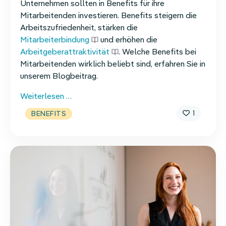
Unternehmen sollten in Benefits für ihre
Mitarbeitenden investieren. Benefits steigern die
Arbeitszufriedenheit, stärken die
Mitarbeiterbindung
und erhöhen die
Arbeitgeberattraktivität
. Welche Benefits bei
Mitarbeitenden wirklich beliebt sind, erfahren Sie in
unserem Blogbeitrag.
Auf
Weiterlesen …
der
1
BENEFITS
Wunschliste
der
Bewerber:innen:
Die
beliebtesten
Benefits
2023