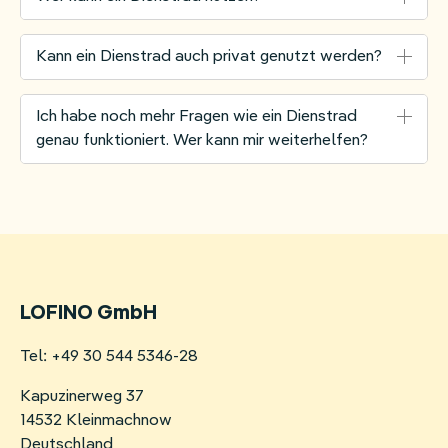
Zubehör.
Flexible Zusatzleistungen:
Neben dem
Kann ein Dienstrad auch privat genutzt werden?
Leasing umfasst das Angebot vielfältige
Versicherungs- und Wartungspakete, die auf die
Ich habe noch mehr Fragen wie ein Dienstrad
Bedürfnisse von Arbeitgebern und
genau funktioniert. Wer kann mir weiterhelfen?
Mitarbeitenden abgestimmt sind.
Erfahrung und Support:
Als Erfinder und
etablierter Anbieter verfügt JobRad über
www.jobrad.org
jahrelange Expertise und bietet umfassende
Unterstützung für Arbeitgeber und
Arbeitnehmende.
LOFINO GmbH
Tel: +49 30 544 5346-28
individuellen Beratungstermin
Kapuzinerweg 37
14532 Kleinmachnow
Deutschland