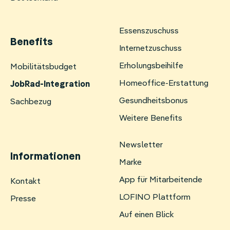
Essenszuschuss
Benefits
Internetzuschuss
Erholungsbeihilfe
Navigation
Mobilitätsbudget
überspringen
Homeoffice-Erstattung
JobRad-Integration
Gesundheitsbonus
Sachbezug
Weitere Benefits
Newsletter
Informationen
Marke
App für Mitarbeitende
Navigation
Kontakt
überspringen
LOFINO Plattform
Presse
Auf einen Blick