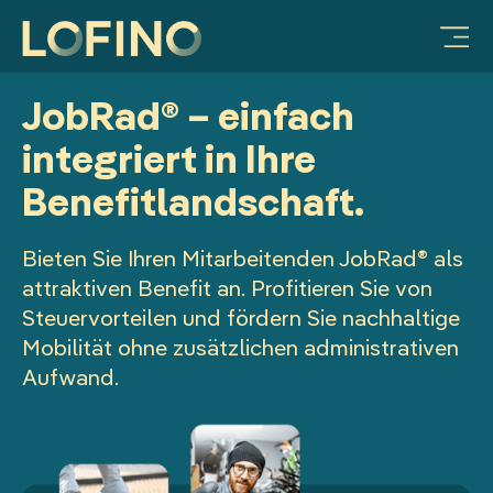
Vorteile für Unternehmen
Mobilitätsbudget
Warum LOFINO?
Unternehmen
FAQ & Hilfe
Ressourcen
Ratgeber
Integration Deutschlandticket
Vorteile für Unternehmen
Prozessautomatisierung
Über uns
Ratgeber
Sachbezug
Video-Galerie
JobRad® – einfach
LOFINO Plattform
Steuersicherheit
Partner
Benefit-Blog
Essenszuschuss
integriert in Ihre
App für Mitarbeitende
Lohnkostenoptimierung
Arbeiten bei LOFINO
Glossar
Mobilitätsbudget
Benefitlandschaft.
Case Studies
FAQ & Hilfe
Fitness
Bieten Sie Ihren Mitarbeitenden JobRad® als
attraktiven Benefit an. Profitieren Sie von
Services
Erholungsbeihilfe
Steuervorteilen und fördern Sie nachhaltige
Mobilität ohne zusätzlichen administrativen
Integrationen
Internetpauschale
Aufwand.
HR
Mitarbeiter-Benefits