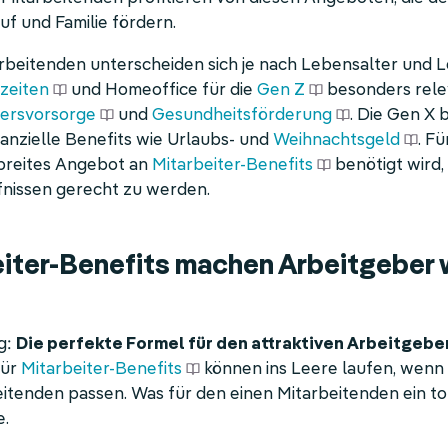
uf und Familie fördern.
arbeitenden unterscheiden sich je nach Lebensalter und
szeiten
und Homeoffice für die
Gen Z
besonders relev
tersvorsorge
und
Gesundheitsförderung
. Die Gen X
anzielle Benefits wie Urlaubs- und
Weihnachtsgeld
. F
 breites Angebot an
Mitarbeiter-Benefits
benötigt wird,
fnissen gerecht zu werden.
iter-Benefits machen Arbeitgeber w
g:
Die perfekte Formel für den attraktiven Arbeitgeber 
für
Mitarbeiter-Benefits
können ins Leere laufen, wenn 
itenden passen. Was für den einen Mitarbeitenden ein toll
e.