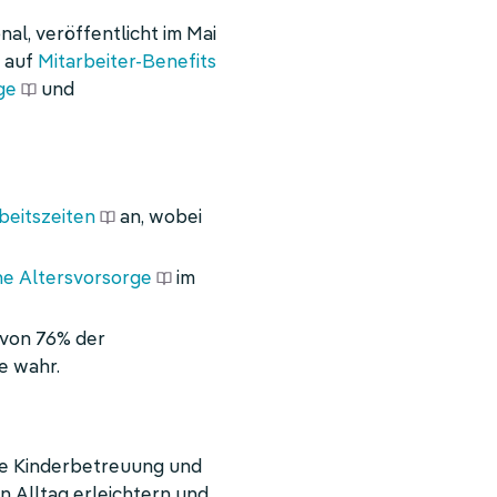
al, veröffentlicht im Mai
g auf
Mitarbeiter-Benefits
ge
und
rbeitszeiten
an, wobei
he Altersvorsorge
im
von 76% der
e wahr.
ie Kinderbetreuung und
n Alltag erleichtern und