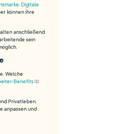
ensmarke
.
Digitale
ber können ihre
halten anschließend
arbeitende sein
möglich.
le
he. Welche
eiter-Benefits
und Privatleben.
sse anpassen und