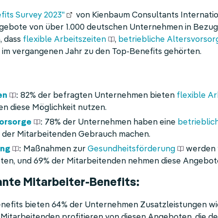
fits Survey 2023"
von Kienbaum Consultants Internation
ngebote von über 1.000 deutschen Unternehmen in Bezu
n, dass
flexible Arbeitszeiten
,
betriebliche Altersvorsor
im vergangenen Jahr zu den Top-Benefits gehörten.
en
: 82% der befragten Unternehmen bieten
flexible A
n diese Möglichkeit nutzen.
vorsorge
: 78% der Unternehmen haben eine
betrieblic
 der Mitarbeitenden Gebrauch machen.
ung
: Maßnahmen zur
Gesundheitsförderung
werden 
en, und 69% der Mitarbeitenden nehmen diese Angebot
nte Mitarbeiter-Benefits:
enefits bieten 64% der Unternehmen Zusatzleistungen w
Mitarbeitenden profitieren von diesen Angeboten, die de