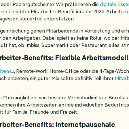
n oder Papiergutscheine? Wir präferieren die
digitale Ess
 ein beliebter Mitarbeiter-Benefit im Jahr 2024. Arbeitge
tagessen steuerfrei unterstützen.
legeinreichung gehen Mitarbeitende in Vorleistung und er
 den Arbeitgeber. Dabei spielt es keine Rolle, wo der Mit
ft hat, ob Imbiss, Supermarkt oder Restaurant, alles ist 
arbeiter-Benefits: Flexible Arbeitsmodel
eiten
, Remote-Work, Home-Office oder die 4-Tage-Woc
h anbieten, ein guter Mix sollte definitiv Teil Ihrer
Mitarb
n
ermöglichen eine bessere Vereinbarkeit von Berufs- 
önnen ihre Arbeitszeiten an ihre individuellen Bedürfni
 für Familie, Freunde und Freizeit.
arbeiter-Benefits: Internetpauschale