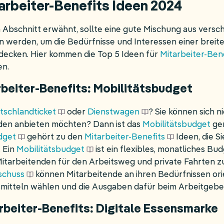
tarbeiter-Benefits Ideen 2024
n Abschnitt erwähnt, sollte eine gute Mischung aus vers
 werden, um die Bedürfnisse und Interessen einer breit
decken. Hier kommen die Top 5 Ideen für
Mitarbeiter-Ben
en.
arbeiter-Benefits: Mobilitätsbudget
tschlandticket
oder
Dienstwagen
? Sie können sich n
nden anbieten möchten? Dann ist das
Mobilitätsbudget
gen
dget
gehört zu den
Mitarbeiter-Benefits
Ideen, die Si
. Ein
Mobilitätsbudget
ist ein flexibles, monatliches Bud
tarbeitenden für den Arbeitsweg und private Fahrten zu
schuss
können Mitarbeitende an ihren Bedürfnissen orie
smitteln wählen und die Ausgaben dafür beim Arbeitgeb
tarbeiter-Benefits: Digitale Essensmarke