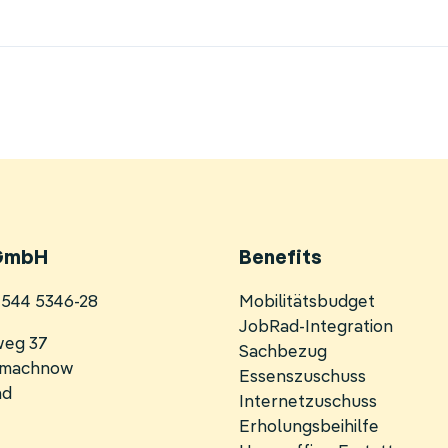
GmbH
Benefits
Navigation
0 544 5346-28
Mobilitätsbudget
überspringen
JobRad-Integration
weg 37
Sachbezug
inmachnow
Essenszuschuss
nd
Internetzuschuss
Erholungsbeihilfe