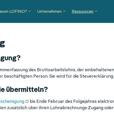
arum LOFINO?
Unternehmen
Ressourcen
ng
igung?
usammenfassung des Bruttoarbeitslohns, der einbehaltene
 beschäftigten Person. Sie wird für die Steuererklärung 
ie übermitteln?
scheinigung
bis Ende Februar des Folgejahres elektron
aten zusätzlich über ihren Lohnabrechnungs-Zugang oder