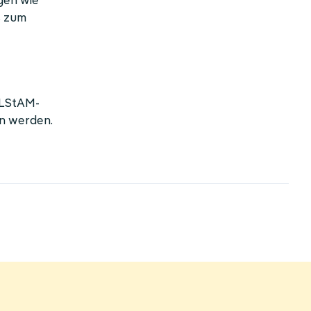
gen wie
s zum
ELStAM-
n werden.