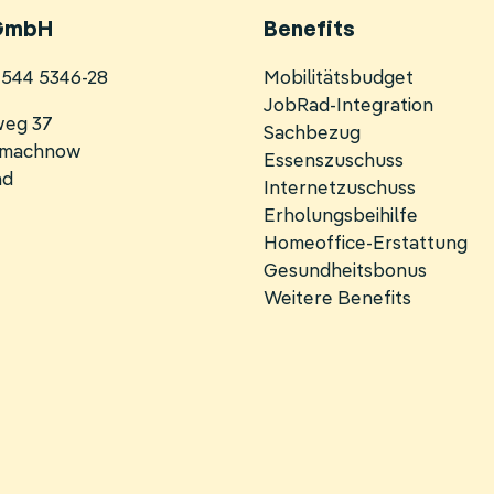
GmbH
Benefits
Navigation
0 544 5346-28
Mobilitätsbudget
überspringen
JobRad-Integration
weg 37
Sachbezug
inmachnow
Essenszuschuss
nd
Internetzuschuss
Erholungsbeihilfe
Homeoffice-Erstattung
Gesundheitsbonus
Weitere Benefits