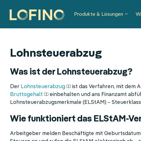
Navigation
Produkte & Lösungen
W
überspringen
Lohnsteuerabzug
Was ist der Lohnsteuerabzug?
Der
Lohnsteuerabzug
ist das Verfahren, mit dem 
Bruttogehalt
einbehalten und ans Finanzamt abfüh
Lohnsteuerabzugsmerkmale (ELStAM) – Steuerklasse
Wie funktioniert das ELStAM-Ve
Arbeitgeber melden Beschäftigte mit Geburtsdatum 