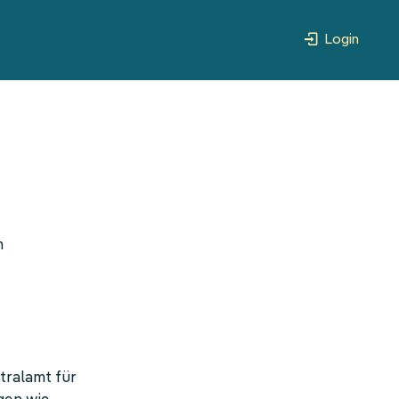
Login
m
tralamt für