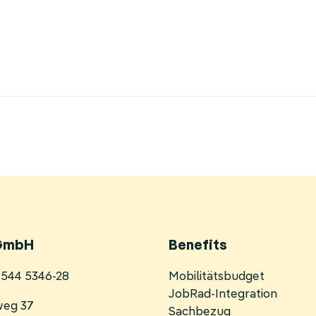
GmbH
Benefits
Navigation
0 544 5346-28
Mobilitätsbudget
überspringen
JobRad-Integration
weg 37
Sachbezug