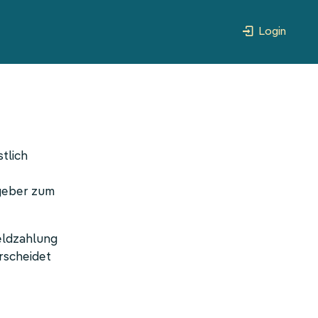
Login
tlich
tgeber zum
eldzahlung
erscheidet