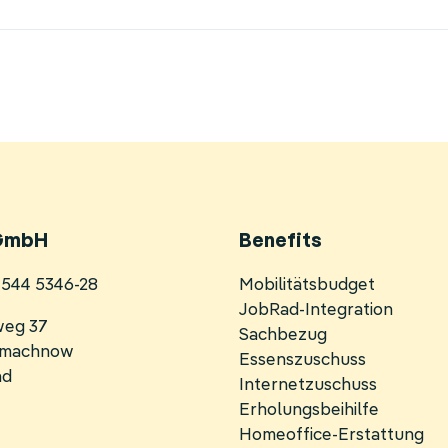
GmbH
Benefits
Navigation
0 544 5346-28
Mobilitätsbudget
überspringen
JobRad-Integration
weg 37
Sachbezug
inmachnow
Essenszuschuss
nd
Internetzuschuss
Erholungsbeihilfe
Homeoffice-Erstattung