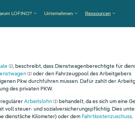
arum LOFINO?
Unternehmen
Ressourcen
ale
, beschreibt, dass Dienstwagenberechtigte für diens
ienstwagen
oder den Fahrzeugpool des Arbeitgebers
 eigenen Pkw durchführen müssen. Dafür zahlt der Arbei
rung des privaten PKW.
 regulärer
Arbeitslohn
behandelt, da es sich um eine G
t voll steuer- und sozialversicherungspflichtig. Dies unt
ne dienstliche Kilometer) oder dem
Fahrtkostenzuschuss
.