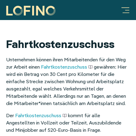
Vorteile für Unternehmen
Produkte & Lösungen
Mobilitätsbudget
Warum LOFINO?
Unternehmen
FAQ & Hilfe
Ratgeber
JobRad-Integration
Integration Deutschlandticket
Vorteile für Unternehmen
Prozessautomatisierung
Über uns
Sachbezug
Video-Galerie
Mitarbeiter-Benefits:
LOFINO Plattform
Steuersicherheit
Partner
Essenszuschuss
Fahrtkostenzuschuss
Mobilitätsbudget
App für Mitarbeitende
Lohnkostenoptimierung
Arbeiten bei LOFINO
Mobilitätsbudget
Unternehmen können ihren Mitarbeitenden für den Weg
zur Arbeit einen
Fahrtkostenzuschuss
gewähren: Hier
Sachbezug
Case Studies
Fitness
wird ein Betrag von 30 Cent pro Kilometer für die
einfache Strecke zwischen Wohnung und Arbeitsplatz
Essenszuschuss
Services
Erholungsbeihilfe
ausgezahlt, egal welches Verkehrsmittel der
Mitarbeitende wählt. Allerdings nur an Tagen, an denen
Internetzuschuss
Integrationen
Internetpauschale
die Mitarbeiter*innen tatsächlich am Arbeitsplatz sind.
Erholungsbeihilfe
HR
Der
Fahrtkostenzuschuss
kommt für alle
Angestellten in Vollzeit oder Teilzeit, Auszubildende
Gesundheitsbonus
Mitarbeiter-Benefits
und Minijobber auf 520-Euro-Basis in Frage.