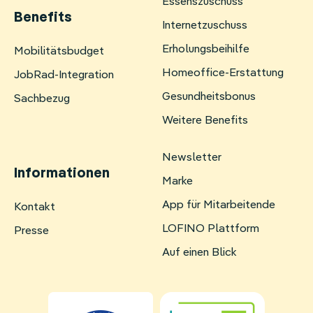
Essenszuschuss
Benefits
Internetzuschuss
Erholungsbeihilfe
Navigation
Mobilitätsbudget
überspringen
Homeoffice-Erstattung
JobRad-Integration
Gesundheitsbonus
Sachbezug
Weitere Benefits
Newsletter
Informationen
Marke
App für Mitarbeitende
Navigation
Kontakt
überspringen
LOFINO Plattform
Presse
Auf einen Blick