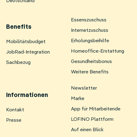
Deutschland
Essenszuschuss
Benefits
Internetzuschuss
Erholungsbeihilfe
Navigation
Mobilitätsbudget
überspringen
Homeoffice-Erstattung
JobRad-Integration
Gesundheitsbonus
Sachbezug
Weitere Benefits
Newsletter
Informationen
Marke
App für Mitarbeitende
Navigation
Kontakt
überspringen
LOFINO Plattform
Presse
Auf einen Blick