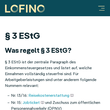
Vorteile für Unternehmen
Produkte & Lösungen
Mobilitätsbudget
Warum LOFINO?
Unternehmen
FAQ & Hilfe
Ratgeber
JobRad-Integration
Integration Deutschlandticket
Vorteile für Unternehmen
Prozessautomatisierung
Über uns
Sachbezug
Video-Galerie
Mitarbeiter-Benefits:
LOFINO Plattform
Steuersicherheit
Partner
Essenszuschuss
§ 3 EStG
Mobilitätsbudget
App für Mitarbeitende
Lohnkostenoptimierung
Arbeiten bei LOFINO
Mobilitätsbudget
Was regelt § 3 EStG?
Sachbezug
Case Studies
Fitness
§ 3 EStG ist der zentrale Paragraph des
Essenszuschuss
Services
Erholungsbeihilfe
Einkommensteuergesetzes und listet auf, welche
Einnahmen vollständig steuerfrei sind. Für
Internetzuschuss
Integrationen
Internetpauschale
Arbeitgeberleistungen sind unter anderem folgende
Nummern relevant:
Erholungsbeihilfe
HR
Nr. 13/16:
Reisekostenerstattung
Nr. 15:
Jobticket
und Zuschuss zum öffentlichen
Gesundheitsbonus
Mitarbeiter-Benefits
Personennahverkehr (ÖPNV)