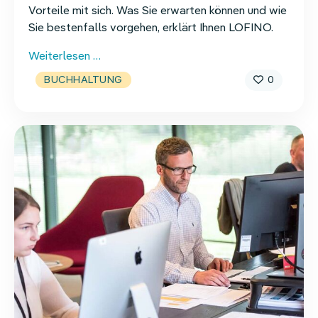
Vorteile mit sich. Was Sie erwarten können und wie
Sie bestenfalls vorgehen, erklärt Ihnen LOFINO.
Buchhaltung
Weiterlesen …
digitalisieren
0
BUCHHALTUNG
–
so
gehen
Sie
vor!