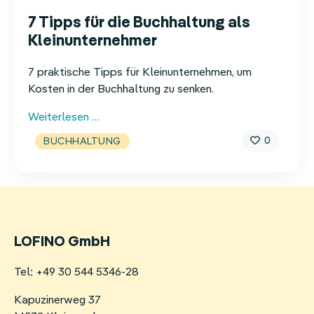
7 Tipps für die Buchhaltung als
Kleinunternehmer
7 praktische Tipps für Kleinunternehmen, um
Kosten in der Buchhaltung zu senken.
7
Weiterlesen …
Tipps
0
BUCHHALTUNG
für
die
Buchhaltung
als
Kleinunternehmer
LOFINO GmbH
Tel: +49 30 544 5346-28
Kapuzinerweg 37