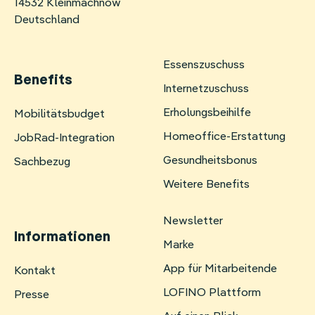
14532 Kleinmachnow
Deutschland
Essenszuschuss
Benefits
Internetzuschuss
Erholungsbeihilfe
Navigation
Mobilitätsbudget
überspringen
Homeoffice-Erstattung
JobRad-Integration
Gesundheitsbonus
Sachbezug
Weitere Benefits
Newsletter
Informationen
Marke
App für Mitarbeitende
Navigation
Kontakt
überspringen
LOFINO Plattform
Presse