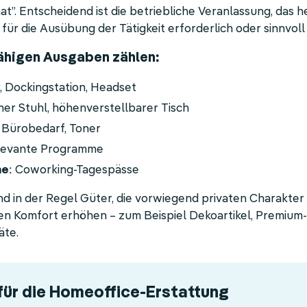
”. Entscheidend ist die betriebliche Veranlassung, das h
r die Ausübung der Tätigkeit erforderlich oder sinnvoll i
ähigen Ausgaben zählen:
r, Dockingstation, Headset
her Stuhl, höhenverstellbarer Tisch
: Bürobedarf, Toner
elevante Programme
me
: Coworking-Tagespässe
ind in der Regel Güter, die vorwiegend privaten Charakte
aten Komfort erhöhen – zum Beispiel Dekoartikel, Premiu
äte.
 für die Homeoffice-Erstattung