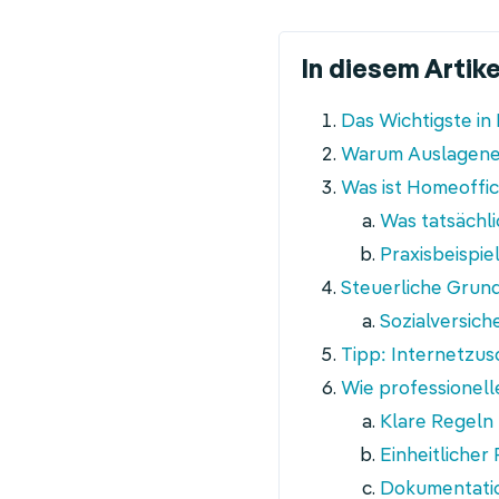
In diesem Artike
Navigation
Das Wichtigste in
überspringen
Warum Auslageners
Was ist Homeoffi
Was tatsächl
Praxisbeispie
Steuerliche Grund
Sozialversich
Tipp: Internetzus
Wie professionell
Klare Regeln
Einheitlicher
Dokumentati