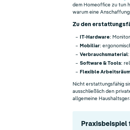
dem Homeoffice zu tun hat
warum eine Anschaffung fü
Zu den erstattungsf
IT-Hardware
: Monito
Mobiliar
: ergonomisc
Verbrauchsmaterial
Software & Tools
: r
Flexible Arbeitsräu
Nicht erstattungsfähig s
ausschließlich den priv
allgemeine Haushaltsger
Praxisbeispiel