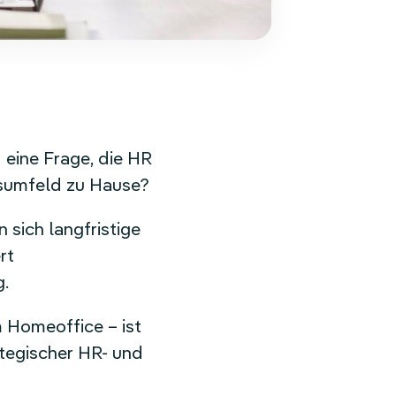
 eine Frage, die HR
itsumfeld zu Hause?
n sich langfristige
rt
g.
 Homeoffice – ist
ategischer HR- und