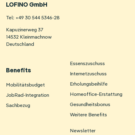
LOFINO GmbH
Homeoffice-Erstattung
Tel: +49 30 544 5346-28
Weitere Benefits
Kapuzinerweg 37
14532 Kleinmachnow
Deutschland
Essenszuschuss
Benefits
Internetzuschuss
Erholungsbeihilfe
Navigation
Mobilitätsbudget
überspringen
Homeoffice-Erstattung
JobRad-Integration
Gesundheitsbonus
Sachbezug
Weitere Benefits
Newsletter