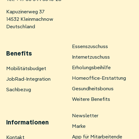
Kapuzinerweg 37
14532 Kleinmachnow
Deutschland
Essenszuschuss
Benefits
Internetzuschuss
Erholungsbeihilfe
Navigation
Mobilitätsbudget
überspringen
Homeoffice-Erstattung
JobRad-Integration
Gesundheitsbonus
Sachbezug
Weitere Benefits
Newsletter
Informationen
Marke
App für Mitarbeitende
Navigation
Kontakt