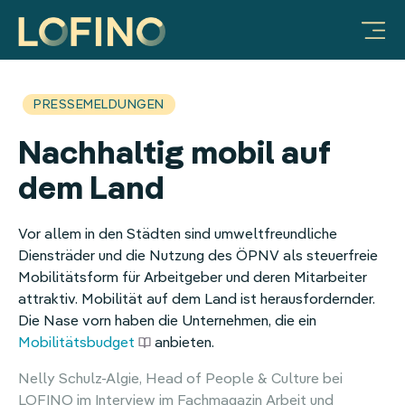
Vorteile für Unternehmen
Produkte & Lösungen
Mobilitätsbudget
Warum LOFINO?
Unternehmen
FAQ & Hilfe
Ressourcen
Ratgeber
JobRad-Integration
Integration Deutschlandticket
Vorteile für Unternehmen
Prozessautomatisierung
Über uns
Ratgeber
Sachbezug
Video-Galerie
PRESSEMELDUNGEN
Mitarbeiter-Benefits:
LOFINO Plattform
Steuersicherheit
Partner
Benefit-Blog
Essenszuschuss
Nachhaltig mobil auf
Mobilitätsbudget
App für Mitarbeitende
Lohnkostenoptimierung
Arbeiten bei LOFINO
Glossar
Mobilitätsbudget
dem Land
Sachbezug
Case Studies
FAQ & Hilfe
Fitness
Vor allem in den Städten sind umweltfreundliche
Essenszuschuss
Services
Erholungsbeihilfe
Diensträder und die Nutzung des ÖPNV als steuerfreie
Mobilitätsform für Arbeitgeber und deren Mitarbeiter
Internetzuschuss
Integrationen
Internetpauschale
attraktiv. Mobilität auf dem Land ist herausfordernder.
Die Nase vorn haben die Unternehmen, die ein
Erholungsbeihilfe
HR
Mobilitätsbudget
anbieten.
Nelly Schulz-Algie, Head of People & Culture bei
Gesundheitsbonus
Mitarbeiter-Benefits
LOFINO im Interview im Fachmagazin Arbeit und