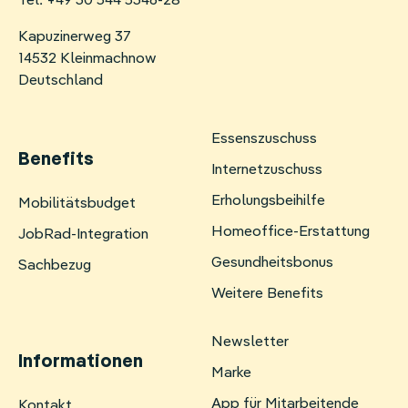
Tel: +49 30 544 5346-28
Kapuzinerweg 37
14532 Kleinmachnow
Deutschland
Essenszuschuss
Benefits
Internetzuschuss
Erholungsbeihilfe
Navigation
Mobilitätsbudget
überspringen
Homeoffice-Erstattung
JobRad-Integration
Gesundheitsbonus
Sachbezug
Weitere Benefits
Newsletter
Informationen
Marke
App für Mitarbeitende
Navigation
Kontakt