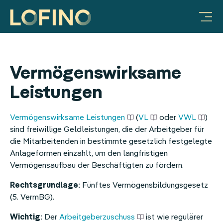
Vorteile für Unternehmen
Produkte & Lösungen
Mobilitätsbudget
Warum LOFINO?
Unternehmen
FAQ & Hilfe
Ratgeber
JobRad-Integration
Integration Deutschlandticket
Vorteile für Unternehmen
Prozessautomatisierung
Über uns
Sachbezug
Video-Galerie
Mitarbeiter-Benefits:
LOFINO Plattform
Steuersicherheit
Partner
Essenszuschuss
Vermögenswirksame
Mobilitätsbudget
App für Mitarbeitende
Lohnkostenoptimierung
Arbeiten bei LOFINO
Mobilitätsbudget
Leistungen
Sachbezug
Case Studies
Fitness
Vermögenswirksame Leistungen
(
VL
oder
VWL
)
sind freiwillige Geldleistungen, die der Arbeitgeber für
Essenszuschuss
Services
Erholungsbeihilfe
die Mitarbeitenden in bestimmte gesetzlich festgelegte
Anlageformen einzahlt, um den langfristigen
Internetzuschuss
Integrationen
Internetpauschale
Vermögensaufbau der Beschäftigten zu fördern.
Rechtsgrundlage
: Fünftes Vermögensbildungsgesetz
Erholungsbeihilfe
HR
(5. VermBG).
Gesundheitsbonus
Mitarbeiter-Benefits
Wichtig
: Der
Arbeitgeberzuschuss
ist wie regulärer