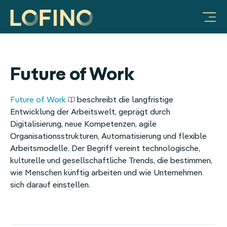
Vorteile für Unternehmen
Produkte & Lösungen
Mobilitätsbudget
Warum LOFINO?
Unternehmen
FAQ & Hilfe
Ratgeber
JobRad-Integration
Integration Deutschlandticket
Vorteile für Unternehmen
Prozessautomatisierung
Über uns
Sachbezug
Video-Galerie
Mitarbeiter-Benefits:
LOFINO Plattform
Steuersicherheit
Partner
Essenszuschuss
Future of Work
Mobilitätsbudget
App für Mitarbeitende
Lohnkostenoptimierung
Arbeiten bei LOFINO
Mobilitätsbudget
Future of Work
beschreibt die langfristige
Entwicklung der Arbeitswelt, geprägt durch
Sachbezug
Case Studies
Fitness
Digitalisierung, neue Kompetenzen, agile
Organisationsstrukturen, Automatisierung und flexible
Essenszuschuss
Services
Erholungsbeihilfe
Arbeitsmodelle. Der Begriff vereint technologische,
kulturelle und gesellschaftliche Trends, die bestimmen,
Internetzuschuss
Integrationen
Internetpauschale
wie Menschen künftig arbeiten und wie Unternehmen
sich darauf einstellen.
Erholungsbeihilfe
HR
Gesundheitsbonus
Mitarbeiter-Benefits