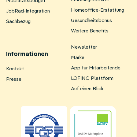
Erholungsbeihilfe
Navigation
Mobilitätsbudget
überspringen
Homeoffice-Erstattung
JobRad-Integration
Gesundheitsbonus
Sachbezug
Weitere Benefits
Newsletter
Informationen
Marke
App für Mitarbeitende
Navigation
Kontakt
überspringen
LOFINO Plattform
Presse
Auf einen Blick