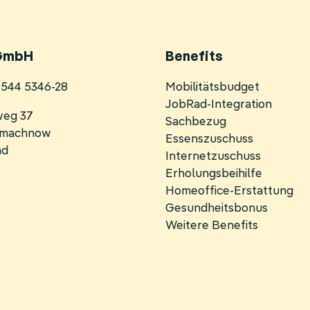
GmbH
Benefits
Navigation
0 544 5346-28
Mobilitätsbudget
überspringen
JobRad-Integration
weg 37
Sachbezug
inmachnow
Essenszuschuss
nd
Internetzuschuss
Erholungsbeihilfe
Homeoffice-Erstattung
Gesundheitsbonus
Weitere Benefits