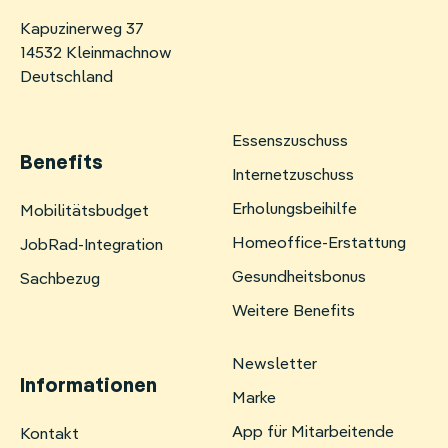
Kapuzinerweg 37
14532 Kleinmachnow
Deutschland
Essenszuschuss
Benefits
Internetzuschuss
Erholungsbeihilfe
Navigation
Mobilitätsbudget
überspringen
Homeoffice-Erstattung
JobRad-Integration
Gesundheitsbonus
Sachbezug
Weitere Benefits
Newsletter
Informationen
Marke
App für Mitarbeitende
Navigation
Kontakt