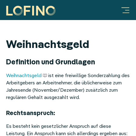
Vorteile für Unternehmen
Produkte & Lösungen
Mobilitätsbudget
Warum LOFINO?
Unternehmen
FAQ & Hilfe
Ratgeber
JobRad-Integration
Integration Deutschlandticket
Vorteile für Unternehmen
Prozessautomatisierung
Über uns
Sachbezug
Video-Galerie
Mitarbeiter-Benefits:
LOFINO Plattform
Steuersicherheit
Partner
Essenszuschuss
Weihnachtsgeld
Mobilitätsbudget
App für Mitarbeitende
Lohnkostenoptimierung
Arbeiten bei LOFINO
Mobilitätsbudget
Definition und Grundlagen
Sachbezug
Case Studies
Fitness
Weihnachtsgeld
ist eine freiwillige Sonderzahlung des
Arbeitgebers an Arbeitnehmer, die üblicherweise zum
Essenszuschuss
Services
Erholungsbeihilfe
Jahresende (November/Dezember) zusätzlich zum
regulären Gehalt ausgezahlt wird.
Internetzuschuss
Integrationen
Internetpauschale
Rechtsanspruch:
Erholungsbeihilfe
HR
Es besteht kein gesetzlicher Anspruch auf diese
Gesundheitsbonus
Mitarbeiter-Benefits
Leistung. Ein Anspruch kann sich allerdings ergeben aus: