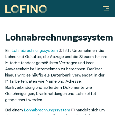
Vorteile für Unternehmen
Produkte & Lösungen
Mobilitätsbudget
Warum LOFINO?
Unternehmen
FAQ & Hilfe
Ratgeber
JobRad-Integration
Integration Deutschlandticket
Vorteile für Unternehmen
Prozessautomatisierung
Über uns
Sachbezug
Video-Galerie
Mitarbeiter-Benefits:
LOFINO Plattform
Steuersicherheit
Partner
Essenszuschuss
Lohnabrechnungssystem
Mobilitätsbudget
App für Mitarbeitende
Lohnkostenoptimierung
Arbeiten bei LOFINO
Mobilitätsbudget
Ein
Lohnabrechnungssystem
hilft Unternehmen, die
Löhne und Gehälter, die Abzüge und die Steuern für ihre
Sachbezug
Case Studies
Fitness
Mitarbeitendenr gemäß ihren Verträgen und ihrer
Anwesenheit im Unternehmen zu berechnen. Darüber
Essenszuschuss
Services
Erholungsbeihilfe
hinaus wird es häufig als Datenbank verwendet, in der
Mitarbeiterdaten wie Name und Adresse,
Internetzuschuss
Integrationen
Internetpauschale
Bankverbindung und außerdem Dokumente wie
Genehmigungen, Krankmeldungen und Lohnzettel
Erholungsbeihilfe
HR
gespeichert werden.
Gesundheitsbonus
Mitarbeiter-Benefits
Bei einem
Lohnabrechnungssystem
handelt sich um